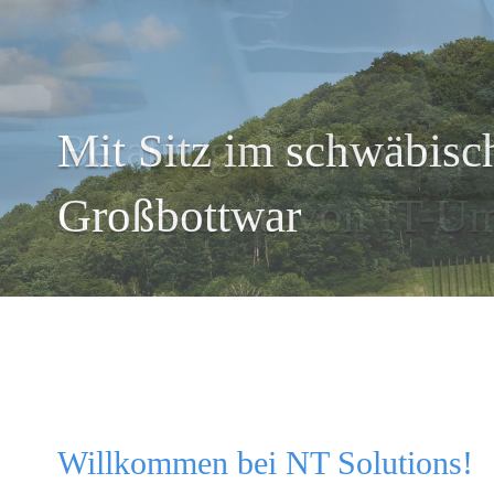
Mit Sitz im schwäbisc
Großbottwar
Willkommen bei NT Solutions!